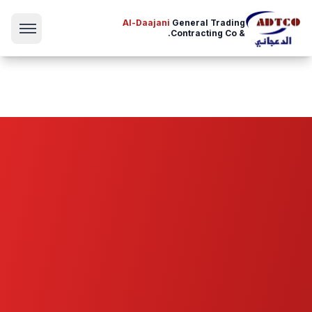
Al-Daajani
General Trading
Al-Daajani
General Trading
& Contracting Co.
& Contracting Co.